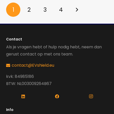
1
2
3
4
Contact
Als je vragen hebt of hulp nodig hebt, neem dan
gerust contact op met ons team.
contact@EVshield.eu
kvk: 84985186
BTW: NL003009264B67
Info