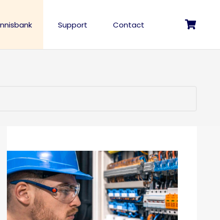
nnisbank
Support
Contact
Geen producten in de winkelwagen.