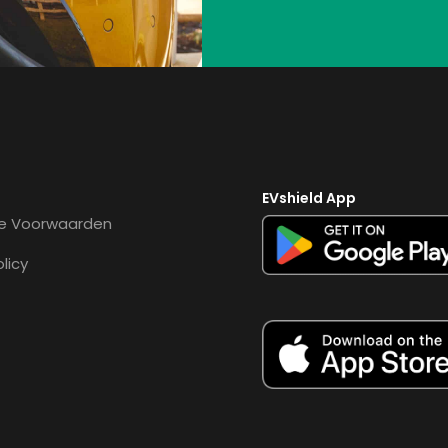
EVshield App
e Voorwaarden
olicy