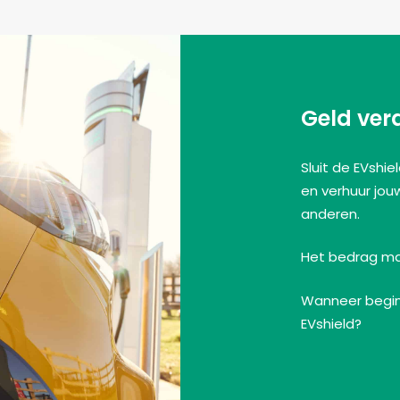
Geld ver
Sluit de EVshi
en verhuur jou
anderen.
Het bedrag mag
Wanneer begin 
EVshield?