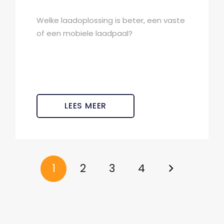
Welke laadoplossing is beter, een vaste
of een mobiele laadpaal?
LEES MEER
1
2
3
4