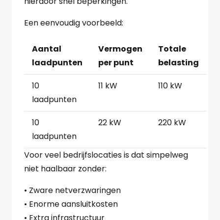
hierdoor snel beperkingen.
Een eenvoudig voorbeeld:
Aantal
Vermogen
Totale
laadpunten
per punt
belasting
10
11 kW
110 kW
laadpunten
10
22 kW
220 kW
laadpunten
Voor veel bedrijfslocaties is dat simpelweg
niet haalbaar zonder:
• Zware netverzwaringen
• Enorme aansluitkosten
• Extra infrastructuur