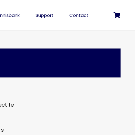
nnisbank
Support
Contact
Geen producten in de winkelwagen.
ect te
rs