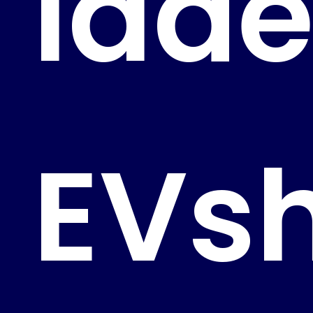
lad
EVsh