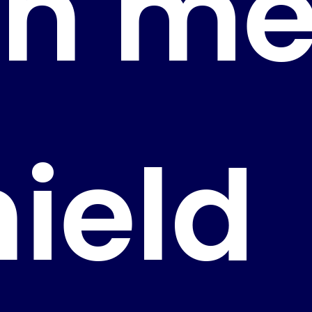
en me
ield