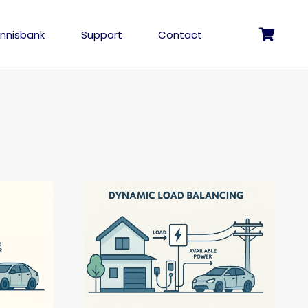
nnisbank
Support
Contact
Geen producten in de winkelwagen.