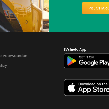
PRECHAR
EVshield App
e Voorwaarden
olicy