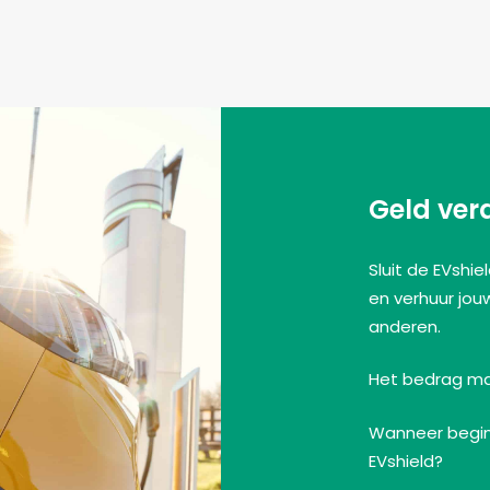
Geld ver
Sluit de EVshi
en verhuur jou
anderen.
Het bedrag mag
Wanneer begin 
EVshield?