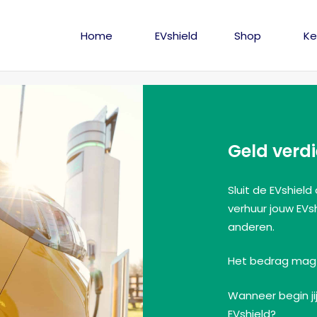
Home
EVshield
Shop
Ke
Geld verd
Sluit de EVshiel
verhuur jouw EVs
anderen.
Het bedrag mag j
Wanneer begin ji
EVshield?