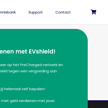
nnisbank
Support
Contact
Geen producten in de winkelwagen.
ienen met EVshield!
d aan op het PreCharged netwerk en
hield tegen een vergoeding aan
ij helemaal zelf bepalen!
j met geld verdienen met jouw