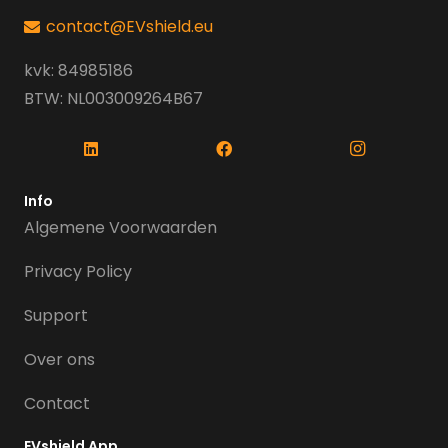
contact@EVshield.eu
kvk: 84985186
BTW: NL003009264B67
Info
Algemene Voorwaarden
Privacy Policy
Support
Over ons
Contact
EVshield App