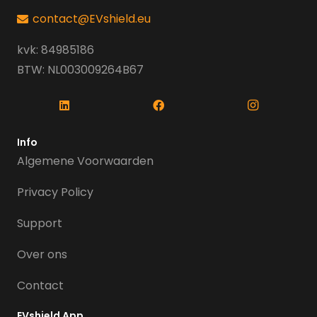
contact@EVshield.eu
kvk: 84985186
BTW: NL003009264B67
Info
Algemene Voorwaarden
Privacy Policy
Support
Over ons
Contact
EVshield App