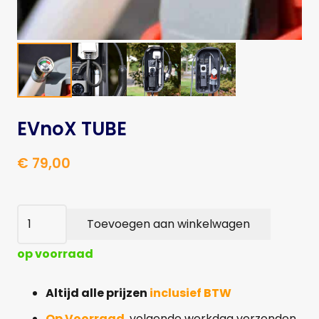
EVnoX TUBE
€
79,00
EVnoX
Toevoegen aan winkelwagen
TUBE
aantal
op voorraad
Altijd alle prijzen
inclusief BTW
Op Voorraad
, volgende werkdag verzonden