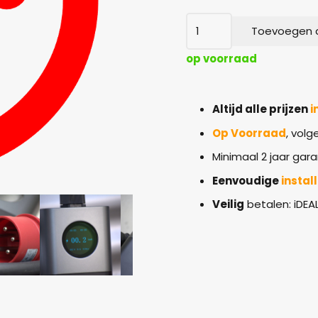
ThunderCord
Toevoegen 
11kW
aantal
op voorraad
Altijd alle prijzen
i
Op Voorraad
, vol
Minimaal 2 jaar gara
Eenvoudige
instal
Veilig
betalen: iDEA