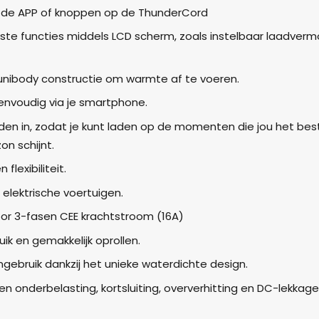
a de APP of knoppen op de ThunderCord
jkste functies middels LCD scherm, zoals instelbaar laadver
nibody constructie om warmte af te voeren.
envoudig via je smartphone.
laden in, zodat je kunt laden op de momenten die jou het bes
on schijnt.
flexibiliteit.
lektrische voertuigen.
or 3-fasen CEE krachtstroom (16A)
ik en gemakkelijk oprollen.
gebruik dankzij het unieke waterdichte design.
 onderbelasting, kortsluiting, oververhitting en DC-lekkage