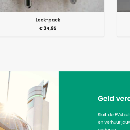
POWER-pack
Prijsklasse:
€
49,95
-
€
69,95
€ 49,95
tot
€ 69,95
Geld ver
Sluit de EVshi
en verhuur jou
anderen.