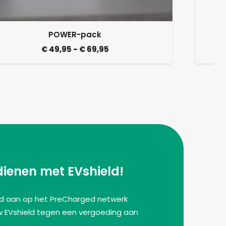
EVshield Bundel 3kW
Oorspronkelijke
Huidige
€
552,85
€
499,00
prijs
prijs
was:
is:
€ 552,85.
€ 499,00.
dienen met EVshield!
eld aan op het PreCharged netwerk
w EVshield tegen een vergoeding aan