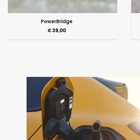
Lock-pack
€
34,95