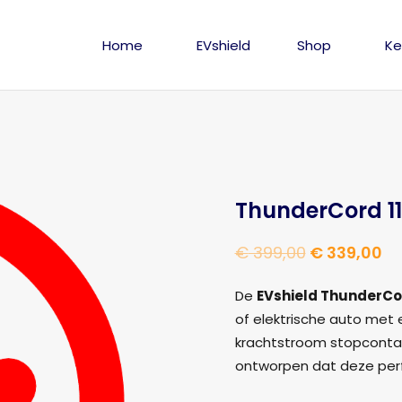
Home
EVshield
Shop
Ke
ThunderCord 1
Oorspronke
Hu
€
399,00
€
339,00
prijs
pri
De
EVshield ThunderCo
was:
is:
of elektrische auto met 
€ 399,00.
€ 
krachtstroom stopcontact
ontworpen dat deze per