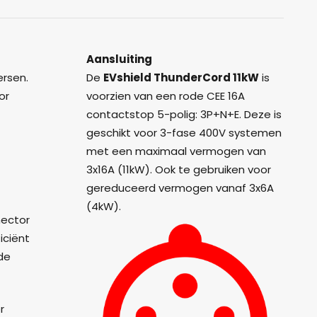
Aansluiting
ersen.
De
EVshield ThunderCord 11kW
is
or
voorzien van een rode CEE 16A
contactstop 5-polig: 3P+N+E. Deze is
geschikt voor 3-fase 400V systemen
met een maximaal vermogen van
3x16A (11kW). Ook te gebruiken voor
gereduceerd vermogen vanaf 3x6A
(4kW).
nector
iciënt
 de
r