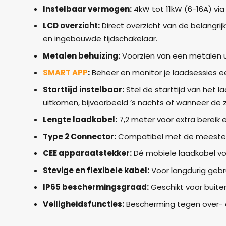
Instelbaar vermogen:
4kW tot 11kW (6-16A) vi
LCD overzicht:
Direct overzicht van de belangri
en ingebouwde tijdschakelaar.
Metalen behuizing:
Voorzien van een metalen u
SMART APP
:
Beheer en monitor je laadsessies e
Starttijd instelbaar:
Stel de starttijd van het 
uitkomen, bijvoorbeeld ’s nachts of wanneer de z
Lengte laadkabel:
7,2 meter voor extra bereik en 
Type 2 Connector:
Compatibel met de meeste e
CEE apparaatstekker:
Dé
mobiele laadkabel vo
Stevige en flexibele kabel:
Voor langdurig gebru
IP65 beschermingsgraad:
Geschikt voor buiten
Veiligheidsfuncties:
Bescherming tegen over- en