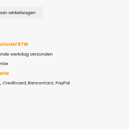
aan winkelwagen
nclusief BTW
gende werkdag verzonden
ntie
latie
L, Creditcard, Bancontact, PayPal